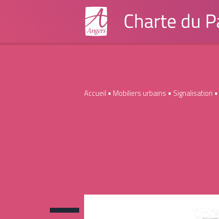
Accueil
•
Mobiliers urbains
•
Signalisation
Institutionnels
Grand Public
Signal feu trico