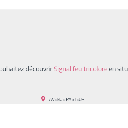
ouhaitez découvrir
Signal feu tricolore
en situ
es techniques et esthétiques équivalentes.
AVENUE PASTEUR