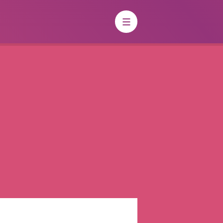
Charte du Paysage Urbain
de quoi s’agit-il ?
La Charte du Paysage Urbain (CPU) est
un outil ayant vocation à regrouper
l’ensemble des informations à
prendre en compte pour tous projets
Partager
de création, d’aménagements et