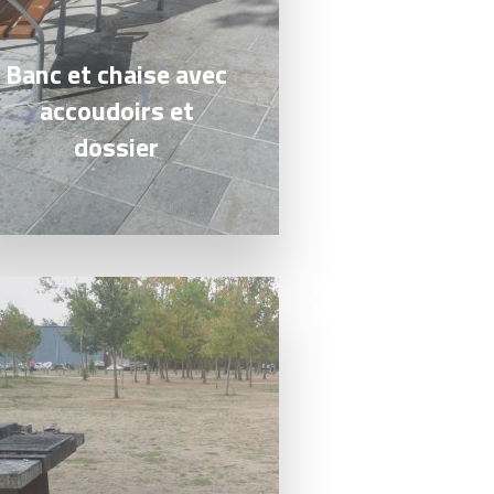
Banc et chaise avec
accoudoirs et
dossier
a suite