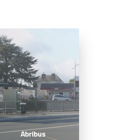
prendre en compte pour tous projets
de création, d’aménagements et
d’installations, impactant l’espace
public, le paysage urbain et le cadre
de vie.
Il s’agit d’un outil ressource,
regroupant les prescriptions
techniques, réglementaires,
administratives, et paysagères, à
intégrer lors de l’élaboration et la mise
en œuvre des projets.
En savoir plus
Abribus