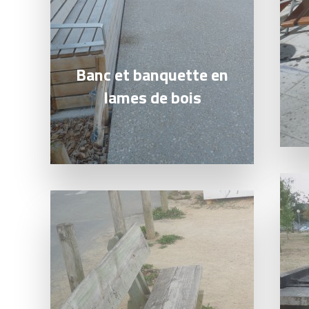
Banc et banquette en
lames de bois
Lire l
Lire la suite