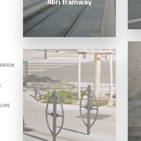
Abri tramway
Lire l
Lire la suite
ÉRATION
S
OLORE