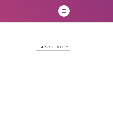
TRI PAR SECTEUR
Charte du Paysage Urbain
de quoi s’agit-il ?
La Charte du Paysage Urbain (CPU) est
un outil ayant vocation à regrouper
l’ensemble des informations à