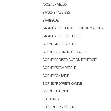
ARCEAUX VÉLOS
Boite à outils
BANCS ET ASSISES
BARBECUE
Contacts
BARRIÈRES DE PROTECTION DE MASSIFS
BARRIÈRES ET CLÔTURES
BORNE ARRÊT MINUTE
Tous les mobiliers urbains
BORNE DE CONTRÔLE D'ACCÈS
BORNE DE DISTRIBUTION D’ÉNERGIE
Tous les revêtements urbains
BORNE ESCAMOTABLE
BORNE FONTAINE
BORNE PROPRETÉ CANINE
BORNES INCENDIE
COLONNES
CONTENEURS AÉRIENS