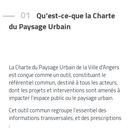
(CPU) est un outil ayant
regroupant les prescriptions
vocation à regrouper
techniques, réglementaires,
01
l’ensemble des informations à
Qu'est-ce-que la Charte
administratives, et paysagères,
prendre en compte pour tous
à intégrer lors de l’élaboration
projets de création,
et la mise en œuvre des
du Paysage Urbain
d’aménagements et
projets.
d’installations, impactant
l’espace public, le paysage
En savoir plus
urbain et le cadre de vie.
La Charte du Paysage Urbain de la Ville d’Angers
est conçue comme un outil, constituant le
référentiel commun, destiné à tous les acteurs,
dont les projets et interventions sont amenés à
impacter l’espace public ou le paysage urbain.
Cet outil commun regroupe l’essentiel des
informations transversales, et des prescriptions
: