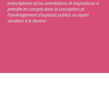
prescriptions et/ou orientations et inspirations à
Boite à
prendre en compte dans la conception et
l'aménagement d'espaces publics ou ayant
outils
vocation à le devenir.
Contacts
Tous les mobiliers urbains
Tous les revêtements urbains
Charte du Paysage Urbain de quoi s’agit-
il ?
La Charte du Paysage Urbain
Il s’agit d’un outil ressource,