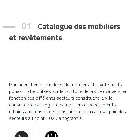
La Charte du Paysage Urbain
Il s’agit d’un outil ressource,
(CPU) est un outil ayant
regroupant les prescriptions
vocation à regrouper
techniques, réglementaires,
01
l’ensemble des informations à
administratives, et paysagères,
Catalogue des mobiliers
prendre en compte pour tous
à intégrer lors de l’élaboration
projets de création,
et la mise en œuvre des
et revêtements
d’aménagements et
projets.
d’installations, impactant
l’espace public, le paysage
En savoir plus
urbain et le cadre de vie.
Pour identifier les modèles de mobiliers et revêtements
pouvant être utilisés sur le territoire de la ville d’Angers, en
fonction des différents secteurs constituant la ville,
consultez le catalogue des mobiliers et revêtements
urbains aux liens ci-dessous, ainsi que la cartographie des
secteurs au point _02 Cartographie.