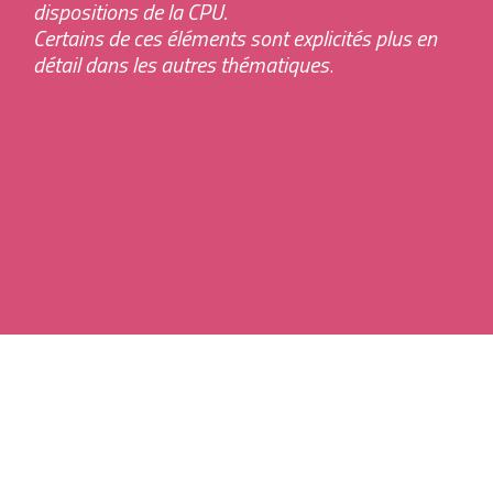
dispositions de la CPU.
Certains de ces éléments sont explicités plus en
Boite à
détail dans les autres thématiques
.
outils
Contacts
Tous les mobiliers urbains
Tous les revêtements urbains
Charte du Paysage Urbain de quoi s’agit-
il ?