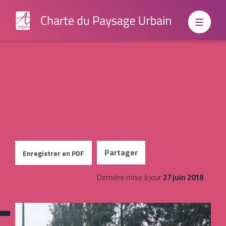
Institutionnels
Partager
Enregistrer en PDF
Dernière mise à jour
27 juin 2018
Grand
Signal feu tricolore
Public