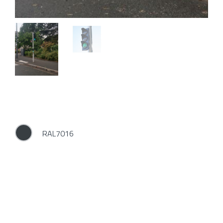
La Charte du Paysage Urbain
Il s’agit d’un outil ressource,
(CPU) est un outil ayant
regroupant les prescriptions
vocation à regrouper
techniques, réglementaires,
l’ensemble des informations à
administratives, et paysagères,
prendre en compte pour tous
à intégrer lors de l’élaboration
projets de création,
et la mise en œuvre des
d’aménagements et
projets.
d’installations, impactant
l’espace public, le paysage
En savoir plus
urbain et le cadre de vie.
RAL7016