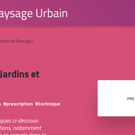
Jardins et Paysages
Jardins et
PRE
s
prescription
technique
iques ci-dessous
itions, notamment
e en compte dans la