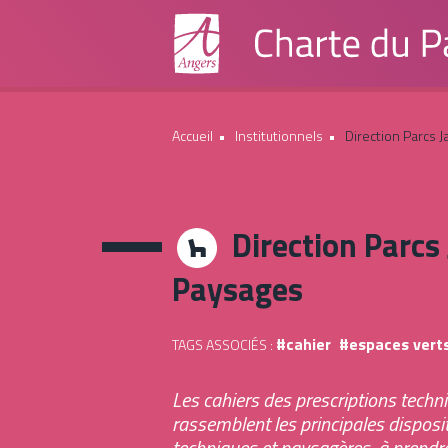
Accueil
Institutionnels
Direction Parcs 
Institutionnels
Direction Parcs 
Grand Public
Paysages
Boite à outils
cahier
espaces vert
TAGS ASSOCIÉS :
Contacts
Les cahiers des prescriptions techn
rassemblent les principales dispos
techniques et paysagères, à prendr