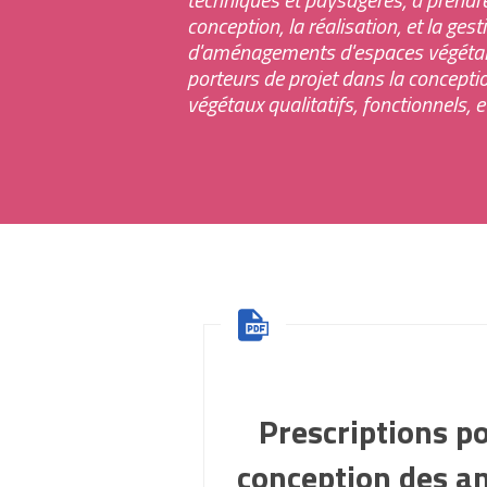
conception, la réalisation, et la ges
d'aménagements d'espaces végétali
Tous les mobiliers urbains
porteurs de projet dans la concep
végétaux qualitatifs, fonctionnels, e
Tous les revêtements urbains
Prescriptions po
conception des 