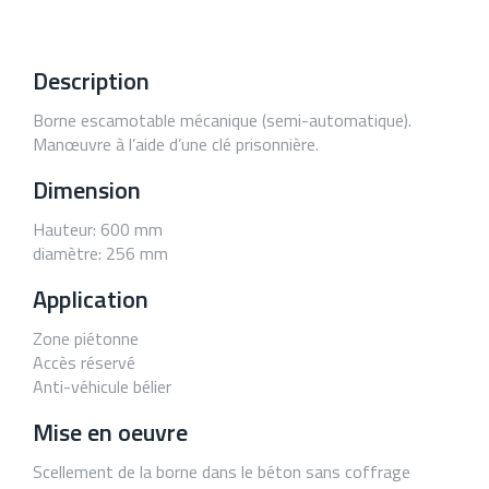
vocation à regrouper
techniques, réglementaires,
l’ensemble des informations à
administratives, et paysagères,
prendre en compte pour tous
à intégrer lors de l’élaboration
projets de création,
et la mise en œuvre des
Description
d’aménagements et
projets.
d’installations, impactant
l’espace public, le paysage
Borne escamotable mécanique (semi-automatique).
En savoir plus
urbain et le cadre de vie.
Manœuvre à l’aide d’une clé prisonnière.
Dimension
Hauteur: 600 mm
diamètre: 256 mm
Application
Zone piétonne
Accès réservé
Anti-véhicule bélier
Mise en oeuvre
Scellement de la borne dans le béton sans coffrage