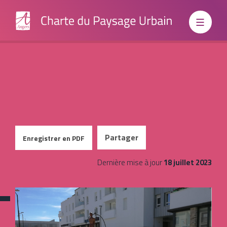
Institutionnels
Partager
Enregistrer en PDF
Dernière mise à jour
18 juillet 2023
Grand
Borne escamotable
Public
manuelle