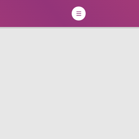
Charte du Paysage Urbain
de quoi s’agit-il ?
La Charte du Paysage Urbain (CPU) est
un outil ayant vocation à regrouper
l’ensemble des informations à
prendre en compte pour tous projets
de création, d’aménagements et
d’installations, impactant l’espace
public, le paysage urbain et le cadre
de vie.
Il s’agit d’un outil ressource,
regroupant les prescriptions
techniques, réglementaires,
administratives, et paysagères, à