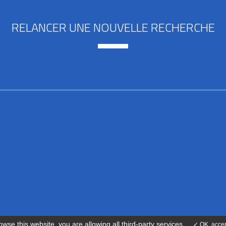
RELANCER UNE NOUVELLE RECHERCHE
S
owse this website, you are allowing all third-party services
✓ OK, accep