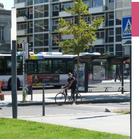
y ligne A
LLE ET JALONNEMENT
U
,
SIGNALISATION
,