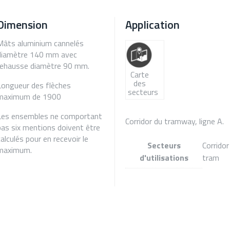
Dimension
Application
Mâts aluminium cannelés
diamètre 140 mm avec
rehausse diamètre 90 mm.
Carte
des
Longueur des flèches
secteurs
maximum de 1900
Les ensembles ne comportant
Corridor du tramway, ligne A.
pas six mentions doivent être
calculés pour en recevoir le
Secteurs
Corridor
maximum.
d'utilisations
tram