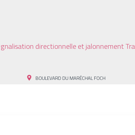
ignalisation directionnelle et jalonnement T
es techniques et esthétiques équivalentes.
BOULEVARD DU MARÉCHAL FOCH