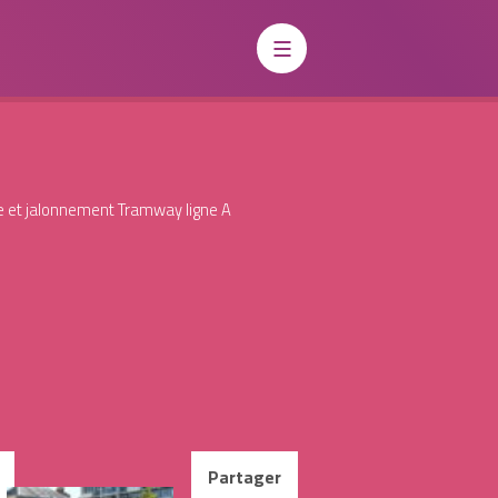
le et jalonnement Tramway ligne A
Charte du Paysage Urbain
de quoi s’agit-il ?
La Charte du Paysage Urbain (CPU) est
un outil ayant vocation à regrouper
l’ensemble des informations à
prendre en compte pour tous projets
Partager
de création, d’aménagements et