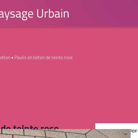
béton
• Pavés en béton de teinte rose
de teinte rose
Enregistrer en PDF