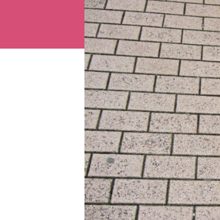
CATÉGORIE :
PAVÉS EN BÉTON
ÉTIQUETTES :
BÉTON
,
PAVÉ
Contacts
Tous les mobiliers urbains
Tous les revêtements urbains