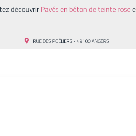
tez découvrir
Pavés en béton de teinte rose
e
es techniques et esthétiques équivalentes.
RUE DES POËLIERS - 49100 ANGERS