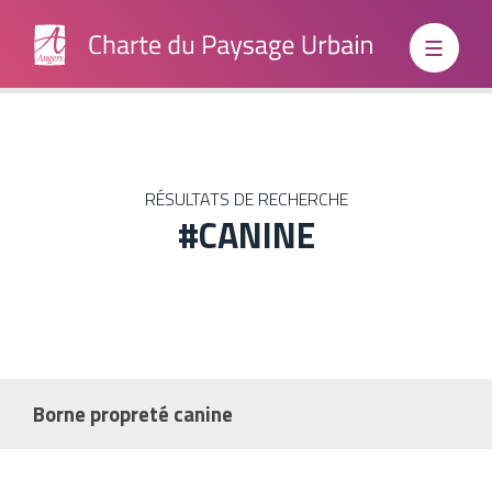
Institutionnels
RÉSULTATS DE RECHERCHE
#CANINE
Grand
Public
Boite à
Borne propreté canine
outils
Relancer une nouvelle recherche