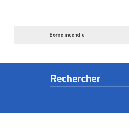
Tous les mobiliers urbains
Tous les revêtements urbains
Borne incendie
Relancer une nouvelle recherche