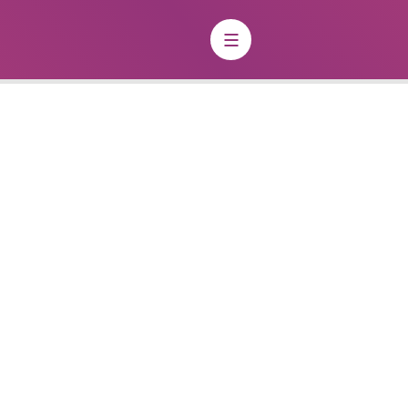
Charte du Paysage Urbain
de quoi s’agit-il ?
La Charte du Paysage Urbain (CPU) est
un outil ayant vocation à regrouper
l’ensemble des informations à
prendre en compte pour tous projets
de création, d’aménagements et
d’installations, impactant l’espace
public, le paysage urbain et le cadre
de vie.
Il s’agit d’un outil ressource,
regroupant les prescriptions
techniques, réglementaires,
administratives, et paysagères, à