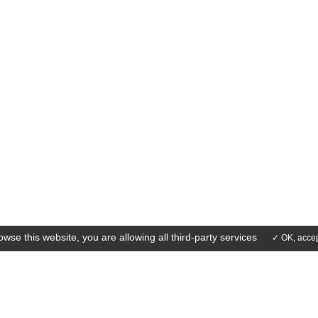
owse this website, you are allowing all third-party services
✓ OK, accep
S