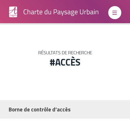
Institutionnels
RÉSULTATS DE RECHERCHE
#ACCÈS
Grand
Public
Boite à
Borne de contrôle d’accès
outils
Relancer une nouvelle recherche