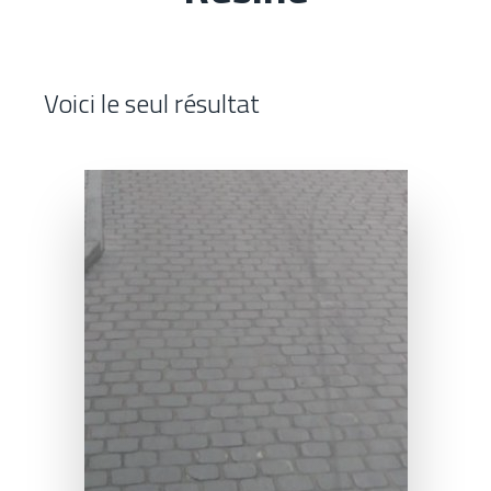
Contacts
Voici le seul résultat
Tous les mobiliers urbains
Tous les revêtements urbains
Charte du Paysage Urbain de quoi s’agit-
il ?
La Charte du Paysage Urbain
Il s’agit d’un outil ressource,
(CPU) est un outil ayant
regroupant les prescriptions
vocation à regrouper
techniques, réglementaires,
l’ensemble des informations à
administratives, et paysagères,
prendre en compte pour tous
à intégrer lors de l’élaboration
projets de création,
et la mise en œuvre des
d’aménagements et
projets.
d’installations, impactant