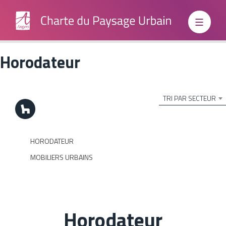
Horodateur
Institutionnels
TRI PAR SECTEUR
Grand
HORODATEUR
Public
MOBILIERS URBAINS
Boite à
outils
Horodateur