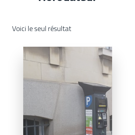
Contacts
Voici le seul résultat
Tous les mobiliers urbains
Tous les revêtements urbains
Charte du Paysage Urbain de quoi s’agit-
il ?
La Charte du Paysage Urbain
Il s’agit d’un outil ressource,
(CPU) est un outil ayant
regroupant les prescriptions
vocation à regrouper
techniques, réglementaires,
l’ensemble des informations à
administratives, et paysagères,
prendre en compte pour tous
à intégrer lors de l’élaboration
projets de création,
et la mise en œuvre des
d’aménagements et
projets.
d’installations, impactant